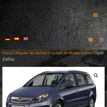
NUESTRAS HARLEYS
ALQUILER DE COCHES
VUELTAS GUIADAS
COMO ENCONT
PROTECCIÓN DE DATOS
/
/
/ Opel
Inicio
Alquiler de coches
Coches de Media Gama
Zafira