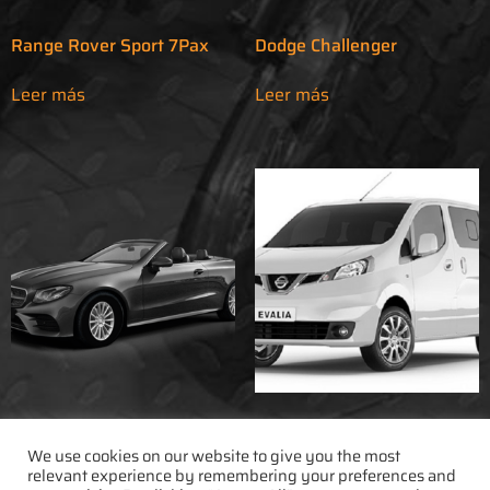
Range Rover Sport 7Pax
Dodge Challenger
Leer más
Leer más
Mercedes Benz Clase E
Nissan nv200 1.5 dci 90 hp
Cabrio
We use cookies on our website to give you the most
relevant experience by remembering your preferences and
Leer más