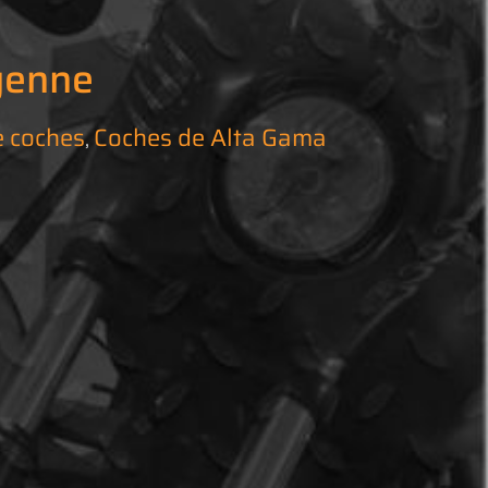
yenne
e coches
Coches de Alta Gama
,