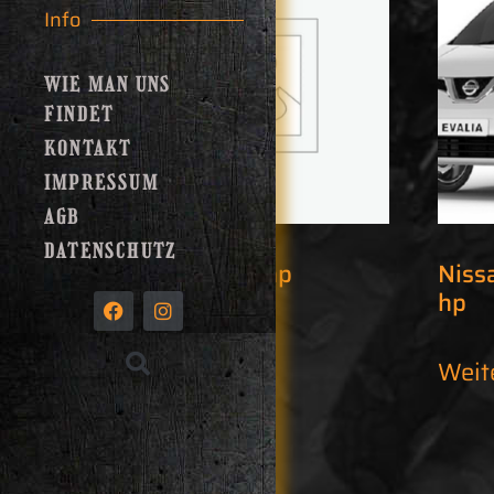
Info
WIE MAN UNS
FINDET
KONTAKT
IMPRESSUM
AGB
DATENSCHUTZ
Seat Ibiza 70 hp
Niss
hp
Weiterlesen
Weit