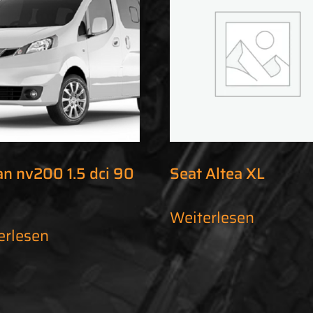
an nv200 1.5 dci 90
Seat Altea XL
Weiterlesen
erlesen