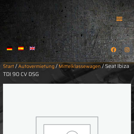
GEFÜHRTE TOUREN
WIE MAN UNS FINDET
/
/
/ Seat Ibiza
Start
Autovermietung
Mittelklassewagen
TDI 90 CV DSG