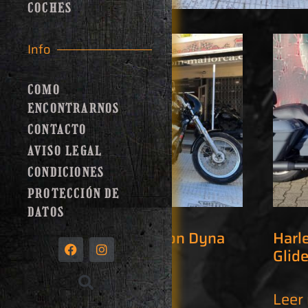
COCHES
Info
COMO
ENCONTRARNOS
CONTACTO
AVISO LEGAL
CONDICIONES
PROTECCIÓN DE
DATOS
Harley Davidson Dyna
Harl
mit Sissybar
Glid
Leer más
Leer