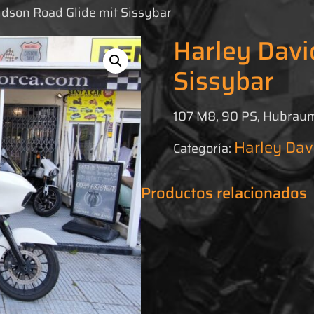
idson Road Glide mit Sissybar
Harley Davi
Sissybar
107 M8, 90 PS, Hubraum
Harley Dav
Categoría:
Productos relacionados