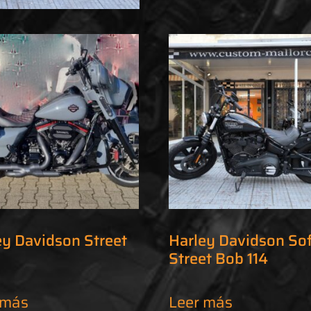
ey Davidson Street
Harley Davidson Sof
e
Street Bob 114
 más
Leer más