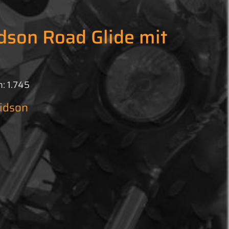
dson Road Glide mit
: 1.745
idson